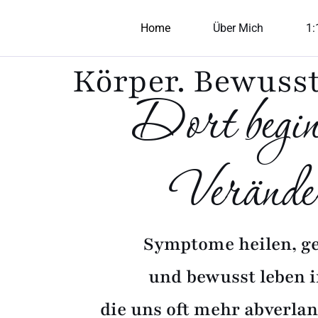
Zum
Home
Über Mich
1:
Inhalt
springen
Körper. Bewussts
Dort begin
Verände
Symptome heilen, g
und bewusst leben i
die uns oft mehr abverlang